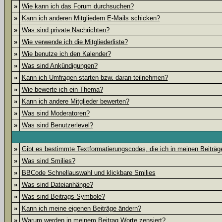
»
Wie kann ich das Forum durchsuchen?
»
Kann ich anderen Mitgliedern E-Mails schicken?
»
Was sind private Nachrichten?
»
Wie verwende ich die Mitgliederliste?
»
Wie benutze ich den Kalender?
»
Was sind Ankündigungen?
»
Kann ich Umfragen starten bzw. daran teilnehmen?
»
Wie bewerte ich ein Thema?
»
Kann ich andere Mitglieder bewerten?
»
Was sind Moderatoren?
»
Was sind Benutzerlevel?
»
Gibt es bestimmte Textformatierungscodes, die ich in meinen Beiträ
»
Was sind Smilies?
»
BBCode Schnellauswahl und klickbare Smilies
»
Was sind Dateianhänge?
»
Was sind Beitrags-Symbole?
»
Kann ich meine eigenen Beiträge ändern?
»
Warum werden in meinem Beitrag Worte zensiert?