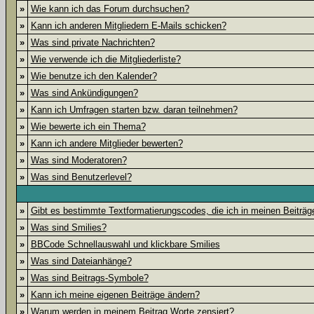
»
Wie kann ich das Forum durchsuchen?
»
Kann ich anderen Mitgliedern E-Mails schicken?
»
Was sind private Nachrichten?
»
Wie verwende ich die Mitgliederliste?
»
Wie benutze ich den Kalender?
»
Was sind Ankündigungen?
»
Kann ich Umfragen starten bzw. daran teilnehmen?
»
Wie bewerte ich ein Thema?
»
Kann ich andere Mitglieder bewerten?
»
Was sind Moderatoren?
»
Was sind Benutzerlevel?
»
Gibt es bestimmte Textformatierungscodes, die ich in meinen Beiträ
»
Was sind Smilies?
»
BBCode Schnellauswahl und klickbare Smilies
»
Was sind Dateianhänge?
»
Was sind Beitrags-Symbole?
»
Kann ich meine eigenen Beiträge ändern?
»
Warum werden in meinem Beitrag Worte zensiert?