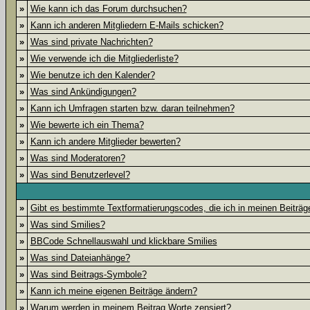
»
Wie kann ich das Forum durchsuchen?
»
Kann ich anderen Mitgliedern E-Mails schicken?
»
Was sind private Nachrichten?
»
Wie verwende ich die Mitgliederliste?
»
Wie benutze ich den Kalender?
»
Was sind Ankündigungen?
»
Kann ich Umfragen starten bzw. daran teilnehmen?
»
Wie bewerte ich ein Thema?
»
Kann ich andere Mitglieder bewerten?
»
Was sind Moderatoren?
»
Was sind Benutzerlevel?
»
Gibt es bestimmte Textformatierungscodes, die ich in meinen Beiträ
»
Was sind Smilies?
»
BBCode Schnellauswahl und klickbare Smilies
»
Was sind Dateianhänge?
»
Was sind Beitrags-Symbole?
»
Kann ich meine eigenen Beiträge ändern?
»
Warum werden in meinem Beitrag Worte zensiert?